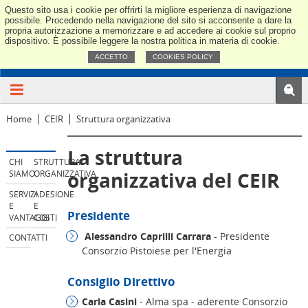
Questo sito usa i cookie per offrirti la migliore esperienza di navigazione
GAS&POW
possibile. Procedendo nella navigazione del sito si acconsente a dare la
propria autorizzazione a memorizzare e ad accedere ai cookie sul proprio
dispositivo. È possibile leggere la nostra politica in materia di cookie.
ACCETTO
COOKIES POLICY
Home
CEIR
Struttura organizzativa
La struttura
CHI
STRUTTURA
organizzativa del CEIR
SIAMO
ORGANIZZATIVA
SERVIZI
ADESIONE
E
E
Presidente
VANTAGGI
COSTI
Alessandro Caprilli Carrara
- Presidente
CONTATTI
Consorzio Pistoiese per l'Energia
Consiglio Direttivo
Carla Casini
- Alma spa - aderente Consorzio